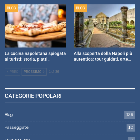
BLOG
BLOG
La cucina napoletana spiegata
Alla scoperta della Napoli più
ai turisti: storia, piatti…
autentica: tour guidati, arte…
PREC
PROSSIMO
1 di 36
CATEGORIE POPOLARI
Blog
129
Passeggiate
10