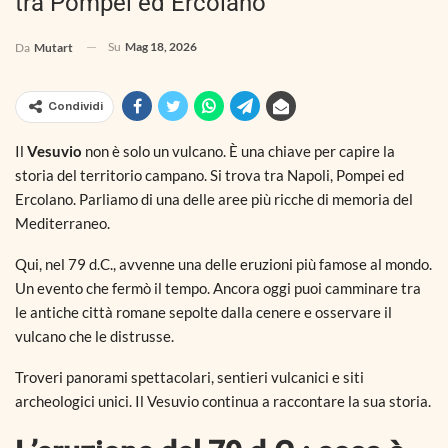
tra Pompei ed Ercolano
Su
Mag 18, 2026
Da
Mutart
Condividi
Il
Vesuvio
non è solo un vulcano. È una chiave per capire la
storia del territorio campano. Si trova tra Napoli, Pompei ed
Ercolano. Parliamo di una delle aree più ricche di memoria del
Mediterraneo.
Qui, nel 79 d.C., avvenne una delle eruzioni più famose al mondo.
Un evento che fermò il tempo. Ancora oggi puoi camminare tra
le antiche città romane sepolte dalla cenere e osservare il
vulcano che le distrusse.
Troveri panorami spettacolari, sentieri vulcanici e siti
archeologici unici. Il Vesuvio continua a raccontare la sua storia.